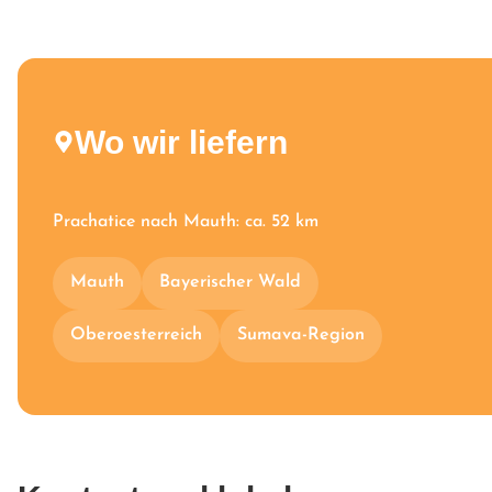
Wo wir liefern
Prachatice nach Mauth: ca. 52 km
Mauth
Bayerischer Wald
Oberoesterreich
Sumava-Region