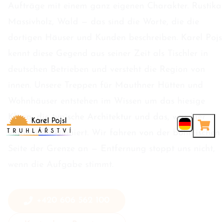
Aufträge mit einem ganz eigenen Charakter. Rustikal
Massivholz, Wald — das sind die Worte, die die
dortigen Häuser und Kunden beschreiben. Karel Pojs
kennt diese Gegend aus seiner Zeit als Tischler in
deutschen Betrieben und versteht die Region von
innen. Unsere Treppen für Mauthner Hütten und
Wohnhäuser entstehen im Wissen um das hiesige
Klima, die typische Architektur und das, was hier
einfach funktioniert. Wir fahren von der böhmischen
Seite der Grenze an — Entfernung stoppt uns nicht,
wenn die Aufgabe stimmt.
+420 606 562 100