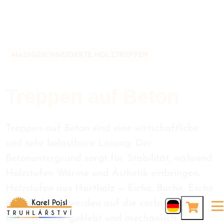
MASSGESCHNEIDERTE HOLZTREPPEN
Treppen auf Beton
Treppen auf Beton sind eine wirtschaftliche
und sehr belastbare Lösung: Der
Betonuntergrund sorgt für Stabilität, während
Holzstufen Wärme und Ästhetik einbringen.
Holzstufen aus Hartholz — Eiche, Buche, Esche
oder Fichte — werden auf die vorbereitete
Betonstruktur geklebt und mechanisch