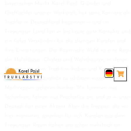
bayerischen Markt. Karel Pojsl, Gründer und
Cheftischler unserer Werkstatt, hat seine Karriere als
Tischler in Deutschland begonnen — und im
Freyungser Land hat er bis heute gute Kontakte und
ein tiefes Verständnis für die dortigen Kunden und
ihre Erwartungen. Der Bayerische Wald ist eine Regi
der Holzhäuser, Chalets und Wohnbauten, in denen
Naturmaterialien Tradition haben und Kunden
handwerkliche Qualität zu schätzen wissen. Unsere
Maßtreppen gehören hierher. Wir kommen aus
Tschechien, fahren aus Prachatice an, und ja — unser
Deutsch hat einen Akzent. Aber die Treppen, die wir
hier montieren, sprechen für sich. Kunden aus dem
Freyungser Raum haben uns schon mehrfach an