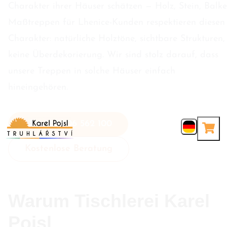
Charakter ihrer Häuser schätzen — Holz, Stein, Balke
Maßtreppen für Lhenice-Kunden respektieren diesen
Charakter: natürliche Holztöne, sichtbare Strukturen,
keine Überdekorierung. Wir sind stolz darauf, dass
unsere Treppen in solche Häuser einfach
hineingehören.
+420 606 562 100
Kostenlose Beratung
Warum Tischlerei Karel
Pojsl