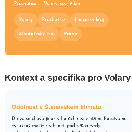
Prachatice → Volary: cca 19 km
Volary
Prachatice
Jihočeský kraj
Středočeský kraj
Praha
Kontext a specifika pro Volary
Odolnost v Šumavském klimatu
Dřevo se chová jinak v horách než v nížině. Používáme
vysušený masiv s vlhkostí pod 8 % a tvrdý