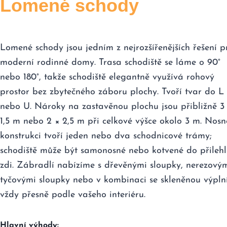
Lomené schody
Lomené schody jsou jedním z nejrozšířenějších řešení p
moderní rodinné domy. Trasa schodiště se láme o 90°
nebo 180°, takže schodiště elegantně využívá rohový
prostor bez zbytečného záboru plochy. Tvoří tvar do L
nebo U. Nároky na zastavěnou plochu jsou přibližně 3
1,5 m nebo 2 × 2,5 m při celkové výšce okolo 3 m. Nos
konstrukci tvoří jeden nebo dva schodnicové trámy;
schodiště může být samonosné nebo kotvené do přilehl
zdi. Zábradlí nabízíme s dřevěnými sloupky, nerezový
tyčovými sloupky nebo v kombinaci se skleněnou výpln
vždy přesně podle vašeho interiéru.
Hlavní výhody: