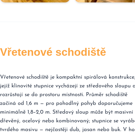
Vřetenové schodiště
Vřetenové schodiště je kompaktní spirálová konstrukce
jejíž klínovité stupnice vycházejí ze středového sloupu 
rozrůstají se do prostoru místnosti. Průměr schodiště
začíná od 1,6 m — pro pohodlný pohyb doporučujeme
minimálně 1,8–2,0 m. Středový sloup může být masivní
dřevěný, ocelový nebo kombinovaný; stupnice se vyrábě
tvrdého masivu — nejčastěji dub, jasan nebo buk. V ho