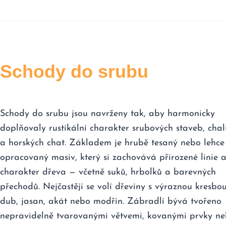
Schody do srubu
Schody do srubu jsou navrženy tak, aby harmonicky
doplňovaly rustikální charakter srubových staveb, cha
a horských chat. Základem je hrubě tesaný nebo lehce
opracovaný masiv, který si zachovává přirozené linie 
charakter dřeva — včetně suků, hrbolků a barevných
přechodů. Nejčastěji se volí dřeviny s výraznou kresbou
dub, jasan, akát nebo modřín. Zábradlí bývá tvořeno
nepravidelně tvarovanými větvemi, kovanými prvky n