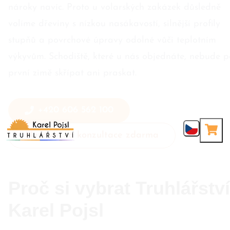
nároky navíc. Proto u volarských zakázek důsledně
volíme dřeviny s nízkou nasákavostí, silnější profily
stupňů a povrchové úpravy odolné vůči teplotním
výkyvům. Schodiště, které u nás objednáte, nebude p
první zimě skřípat ani praskat.
+420 606 562 100
Nezávazná konzultace zdarma
Proč si vybrat Truhlářství
Karel Pojsl