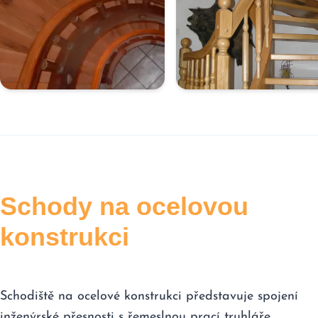
Schody na ocelovou
konstrukci
Schodiště na ocelové konstrukci představuje spojení
inženýrské přesnosti s řemeslnou prací truhláře.