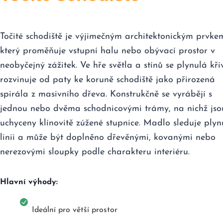
Točité schodiště je výjimečným architektonickým prvke
který proměňuje vstupní halu nebo obývací prostor v
neobyčejný zážitek. Ve hře světla a stínů se plynulá kři
rozvinuje od paty ke koruně schodiště jako přirozená
spirála z masivního dřeva. Konstrukčně se vyrábějí s
jednou nebo dvěma schodnicovými trámy, na nichž jso
uchyceny klínovitě zúžené stupnice. Madlo sleduje plyn
linii a může být doplněno dřevěnými, kovanými nebo
nerezovými sloupky podle charakteru interiéru.
Hlavní výhody:
Ideální pro větší prostor