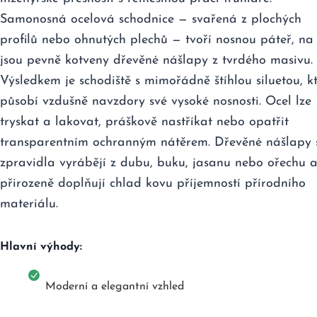
Samonosná ocelová schodnice — svařená z plochých
profilů nebo ohnutých plechů — tvoří nosnou páteř, na 
jsou pevně kotveny dřevěné nášlapy z tvrdého masivu.
Výsledkem je schodiště s mimořádně štíhlou siluetou, k
působí vzdušně navzdory své vysoké nosnosti. Ocel lze
tryskat a lakovat, práškově nastříkat nebo opatřit
transparentním ochranným nátěrem. Dřevěné nášlapy 
zpravidla vyrábějí z dubu, buku, jasanu nebo ořechu 
přirozeně doplňují chlad kovu příjemností přírodního
materiálu.
Hlavní výhody:
Moderní a elegantní vzhled