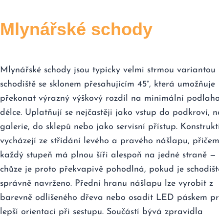
Mlynářské schody
Mlynářské schody jsou typicky velmi strmou variantou
schodiště se sklonem přesahujícím 45°, která umožňuje
překonat výrazný výškový rozdíl na minimální podlah
délce. Uplatňují se nejčastěji jako vstup do podkroví, n
galerie, do sklepů nebo jako servisní přístup. Konstrukt
vycházejí ze střídání levého a pravého nášlapu, přiče
každý stupeň má plnou šíři alespoň na jedné straně —
chůze je proto překvapivě pohodlná, pokud je schodišt
správně navrženo. Přední hranu nášlapu lze vyrobit z
barevně odlišeného dřeva nebo osadit LED páskem p
lepší orientaci při sestupu. Součástí bývá zpravidla