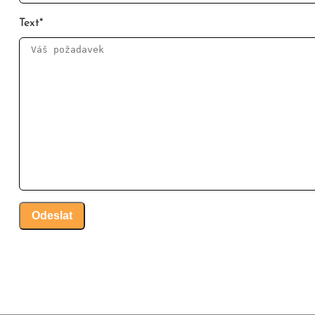
Text
*
Odeslat