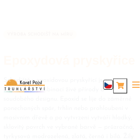
VÝROBA SCHODIŠŤ NA MÍRU
Epoxydová pryskyřice
Schodiště s epoxidovou pryskyřicí jsou
jedinečnou kombinací živé přírody a
soudobého designu. Epoxid se lije do záměrně
ponechaných spár, trhlin nebo prohloubení v
masivním dřevě a po vytvrzení vytváří hladký,
sklovitý povrch ve vybrané barvě — průzračná,
tyrkysová modrozelená, zlatá, černá i bílá. Žíly