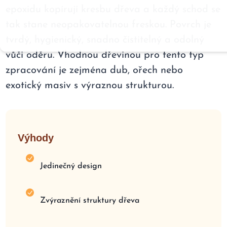
epoxidu kopírují kresbu dřeva a každý schod se
tak stane neopakovatelnou freskou. Povrch je
tvrdý, hygienický, snadno čistitelný a odolný
vůči oděru. Vhodnou dřevinou pro tento typ
zpracování je zejména dub, ořech nebo
exotický masiv s výraznou strukturou.
Výhody
Jedinečný design
Zvýraznění struktury dřeva