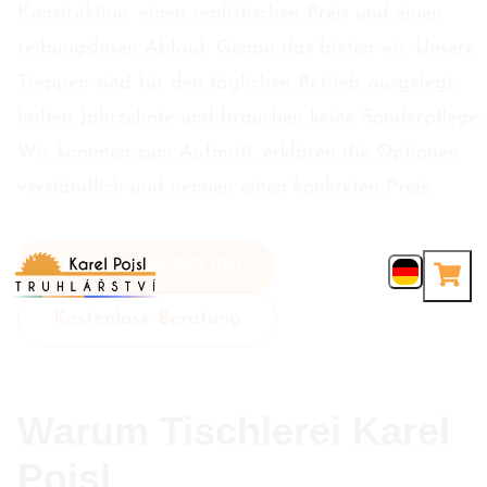
Konstruktion, einen realistischen Preis und einen
reibungslosen Ablauf. Genau das bieten wir. Unsere
Treppen sind für den täglichen Betrieb ausgelegt,
halten Jahrzehnte und brauchen keine Sonderpflege.
Wir kommen zum Aufmaß, erklären die Optionen
verständlich und nennen einen konkreten Preis.
+420 606 562 100
Kostenlose Beratung
Warum Tischlerei Karel
Pojsl