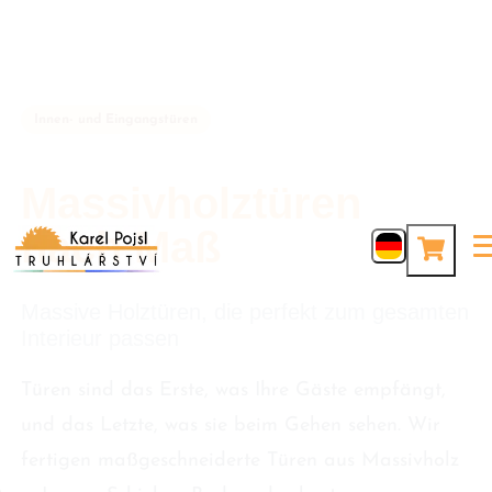
Innen- und Eingangstüren
Massivholztüren
nach Maß
Massive Holztüren, die perfekt zum gesamten
Interieur passen
Türen sind das Erste, was Ihre Gäste empfängt,
und das Letzte, was sie beim Gehen sehen. Wir
fertigen maßgeschneiderte Türen aus Massivholz