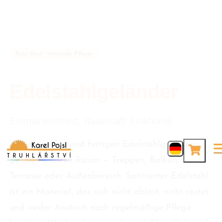
Kein Rost · Minimale Pflege
Edelstahlgeländer
Einmal montiert, dauerhaft funktional
Wir entwerfen und fertigen Edelstahlgeländer
genau für Ihren Raum — Treppen, Balkon,
Terrasse oder Außenbereich. Satinierter Edelstahl
ist ein Material, das sich nicht ablöst, nicht rostet
und weder Anstrich noch regelmäßige Pflege