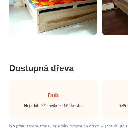
Dostupná dřeva
Dub
Nejodolnější, nejkrásnější kresba
Světl
Na přání zpracujeme i jiné druhy masivního dřeva — konzultujte s