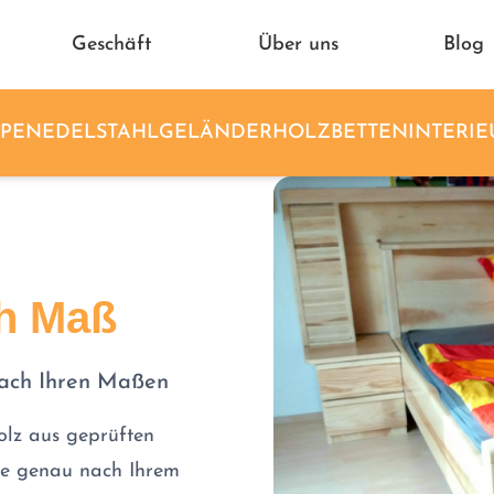
Geschäft
Über uns
Blog
PPEN
EDELSTAHLGELÄNDER
HOLZBETTEN
INTERIE
ch Maß
nach Ihren Maßen
holz aus geprüften
ße genau nach Ihrem