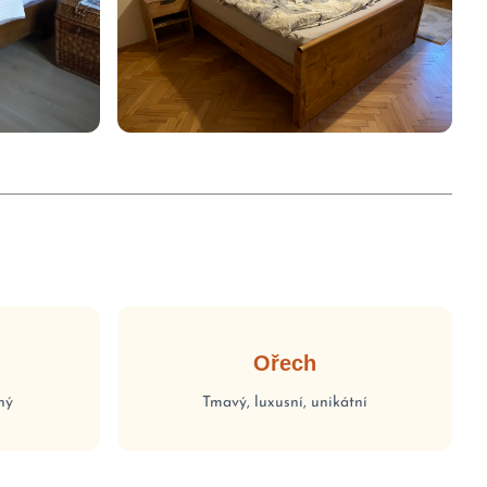
Ořech
ný
Tmavý, luxusní, unikátní