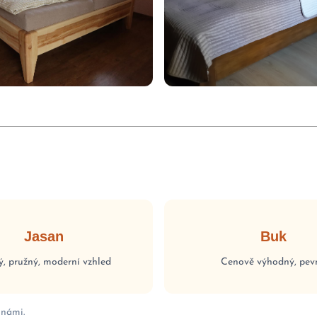
Jasan
Buk
ý, pružný, moderní vzhled
Cenově výhodný, pev
 námi.