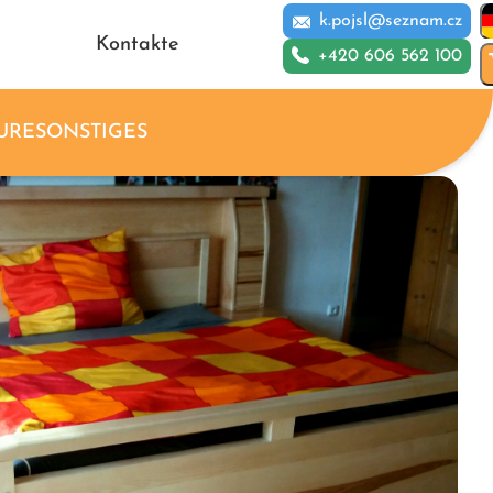
k.pojsl@seznam.cz
Kontakte
+420 606 562 100
URE
SONSTIGES