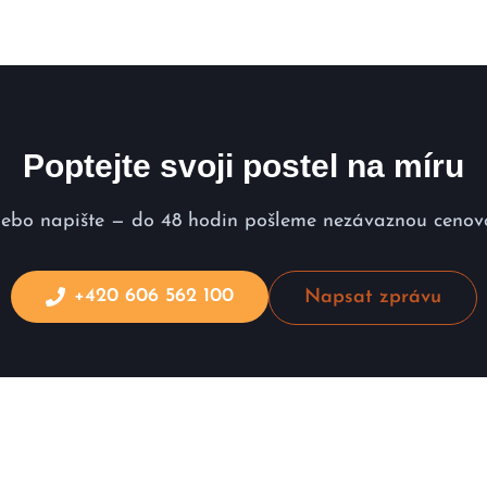
Poptejte svoji postel na míru
nebo napište — do 48 hodin pošleme nezávaznou cenov
+420 606 562 100
Napsat zprávu