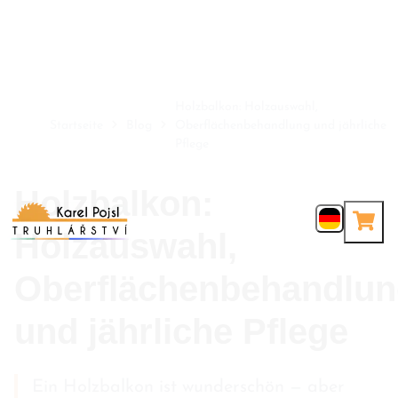
Holzbalkon: Holzauswahl,
Startseite
Blog
Oberflächenbehandlung und jährliche
Pflege
Holzbalkon:
Holzauswahl,
Oberflächenbehandlu
und jährliche Pflege
Ein Holzbalkon ist wunderschön — aber