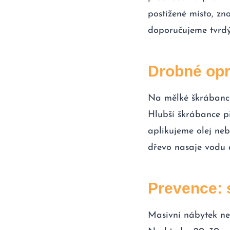
postižené místo, zn
doporučujeme tvrdý 
Drobné opr
Na mělké škrábance
Hlubší škrábance p
aplikujeme olej ne
dřevo nasaje vodu a
Prevence: s
Masivní nábytek ne