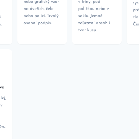
nebo grafický vzor
vitríny, pod
sy
na dveřích, čele
poličkou nebo v
pré
nebo polici. Trvalý
soklu. Jemně
i
clo
osobní podpis.
zdůrazní obsah i
.
Čis
tvar kusu.
va
ej,
 v
éru.