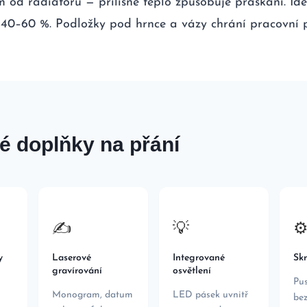
od radiátoru — přílišné teplo způsobuje praskání. Ide
 40–60 %. Podložky pod hrnce a vázy chrání pracovní p
é doplňky na přání
✍️
💡
⚙
y
Laserové
Integrované
Skr
gravírování
osvětlení
Pus
Monogram, datum
LED pásek uvnitř
be