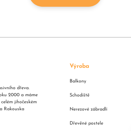
Výroba
Balkony
asivního dřeva.
d roku 2000 a máme
Schodiště
 celém jihočeském
a a Rakouska
Nerezové zábradlí
Dřevěné postele