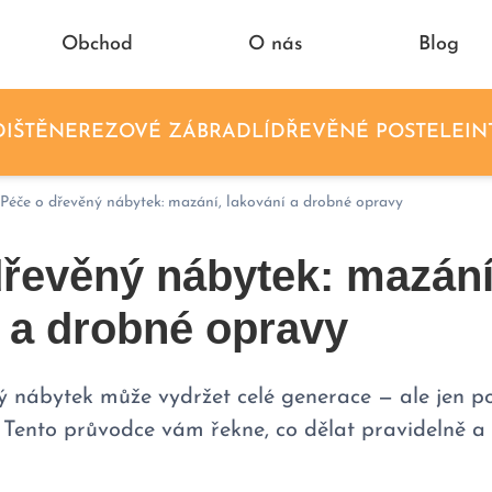
Obchod
O nás
Blog
IŠTĚ
NEREZOVÉ ZÁBRADLÍ
DŘEVĚNÉ POSTELE
IN
Péče o dřevěný nábytek: mazání, lakování a drobné opravy
dřevěný nábytek: mazání
 a drobné opravy
 nábytek může vydržet celé generace — ale jen po
 Tento průvodce vám řekne, co dělat pravidelně a 