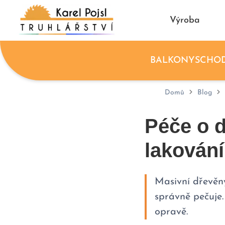
Výroba
BALKONY
SCHOD
Domů
Blog
Péče o 
lakování
Masivní dřevěný
správně pečuje.
opravě.