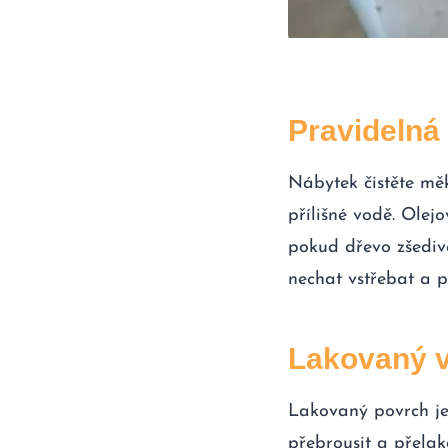
Pravidelná 
Nábytek čistěte mě
přílišné vodě. Olej
pokud dřevo zšediv
nechat vstřebat a př
Lakovaný v
Lakovaný povrch je
přebrousit a přelak