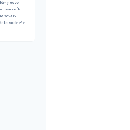
stémy nebo
miové soft-
se závěsy.
tota nade vše.