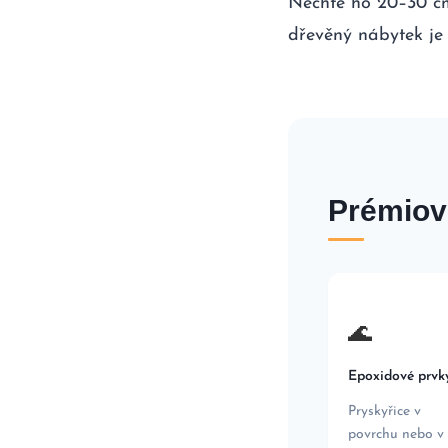
Nechte ho 20–30 cm 
dřevěný nábytek je
Prémiov
🌊
Epoxidové prvk
Pryskyřice v
povrchu nebo v