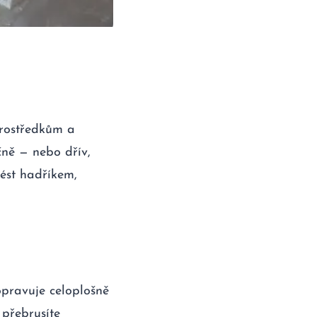
prostředkům a
čně — nebo dřív,
ést hadříkem,
opravuje celoplošně
 přebrusíte