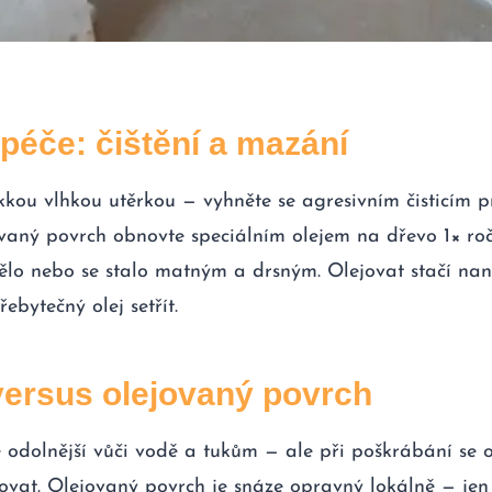
péče: čištění a mazání
kkou vlhkou utěrkou — vyhněte se agresivním čisticím 
ovaný povrch obnovte speciálním olejem na dřevo 1× ro
ělo nebo se stalo matným a drsným. Olejovat stačí nan
ebytečný olej setřít.
ersus olejovaný povrch
 odolnější vůči vodě a tukům — ale při poškrábání se 
ovat. Olejovaný povrch je snáze opravný lokálně — jen