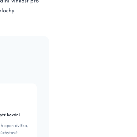
ální vlhkost pro
lochy.
️
yté kování
h-open dvířka,
zúchytové