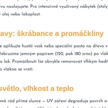
ovu naolejujete. Pro intenzivně využívaný nábytek (stol
olej nebo lakoplast.
avy: škrábance a promáčkliny
 aplikujte hustší vosk nebo speciální pasta na dřevo v
řebrusíme jemným papírem (120, pak 180 zrno) po vlák
bo lak. Promáčknutí lze obvykle removovat vlhkým hadř
 vlákna se vrátí.
větlo, vlhkost a teplo
má rád přímé slunce — UV záření degraduje povrch a 